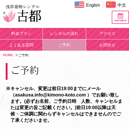
English
中文
reservation
料金プラン
レンタルの流れ
アクセス
よくある質問
ご予約
お問合せ
HOME
ご予約
※キャンセル、変更は前日19:00までにメール
（asakusa.info@kimono-koto.com ）でお願い致し
ます。(必ずお名前、ご予約日時 人数、キャンセルま
たは変更の旨ご記載ください。)前日19:00以降は天
候・ご体調に関わらずキャンセルはできませんのでご
了承くださいませ。