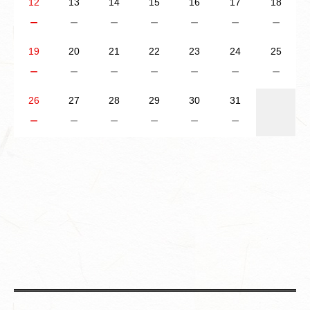
12
13
14
15
16
17
18
－
－
－
－
－
－
－
19
20
21
22
23
24
25
－
－
－
－
－
－
－
26
27
28
29
30
31
－
－
－
－
－
－