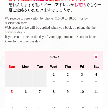
恐れ入りますが他のメールアドレスか
お電話
でもう一
度ご連絡をいただけますでしょうか。
We receive to reservation by phone（10:00 to 18:00） or by
reservation form!
Web special price will be applied when you book by phone the the
previous day ♪
If you can't come on the day of your appointment, be sure to let us
know by the previous day.
2026-7
»
Sun
Mon
Tue
Wed
Thu
Fri
Sat
1
2
3
4
－
－
－
－
5
6
7
8
9
10
11
－
－
－
－
－
－
－