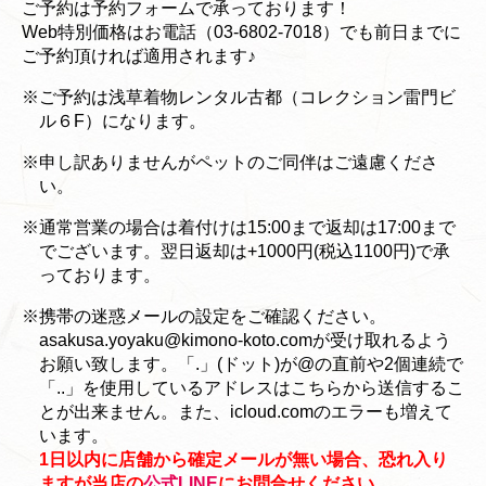
ご予約は予約フォームで承っております！
Web特別価格はお電話（03-6802-7018）でも前日までに
ご予約頂ければ適用されます♪
※ご予約は浅草着物レンタル古都（コレクション雷門ビ
ル６F）になります。
※申し訳ありませんがペットのご同伴はご遠慮くださ
い。
※通常営業の場合は着付けは15:00まで返却は17:00まで
でございます。翌日返却は+1000円(税込1100円)で承
っております。
※携帯の迷惑メールの設定をご確認ください。
asakusa.yoyaku@kimono-koto.comが受け取れるよう
お願い致します。「.」(ドット)が@の直前や2個連続で
「..」を使用しているアドレスはこちらから送信するこ
とが出来ません。また、icloud.comのエラーも増えて
います。
1日以内に店舗から確定メールが無い場合、恐れ入り
ますが当店の
公式LINE
にお問合せください。